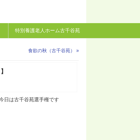
特別養護老人ホーム古千谷苑
食欲の秋（古千谷苑）
»
！】
、今日は古千谷苑選手権です