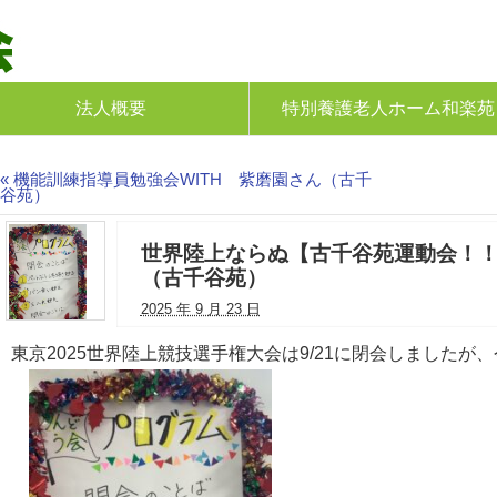
老人ホームを運営
人 孝慈会
法人概要
特別養護老人ホーム和楽苑
«
機能訓練指導員勉強会WITH 紫磨園さん（古千
谷苑）
世界陸上ならぬ【古千谷苑運動会！
（古千谷苑）
2025 年 9 月 23 日
東京2025世界陸上競技選手権大会は9/21に閉会しましたが