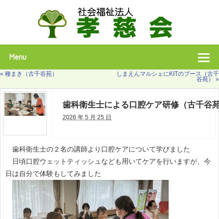
埼玉県川口市と東京都足立区で特別養護老人ホームを運営
Menu
«
種まき（古千谷苑）
しまえんマルシェにKITのブース（古千
谷苑）
»
歯科衛生士による口腔ケア研修（古千谷
2026 年 5 月 25 日
歯科衛生士の２名の講師より口腔ケアについて学びました
日頃口腔ウェットティッシュなども用いてケアを行いますが、今
日は自分で体験もしてみました