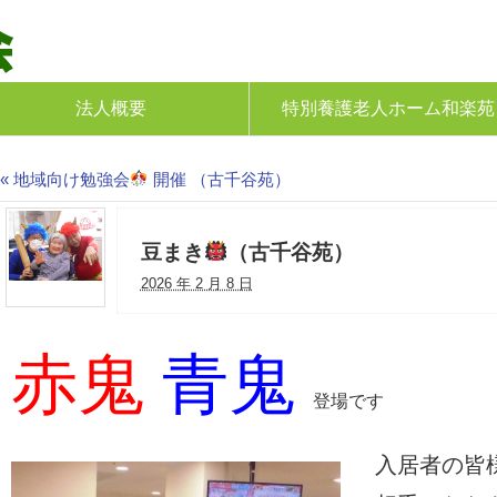
老人ホームを運営
人 孝慈会
法人概要
特別養護老人ホーム和楽苑
«
地域向け勉強会
開催 （古千谷苑）
豆まき
（古千谷苑）
2026 年 2 月 8 日
赤鬼
青鬼
登場です
入居者の皆