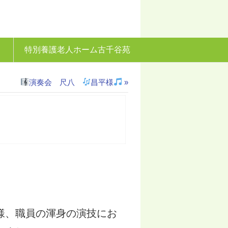
特別養護老人ホーム古千谷苑
演奏会 尺八
昌平様
»
様、職員の渾身の演技にお